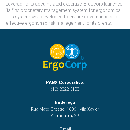
Leveraging its accumulated expertise, Ergocorp launched
its first proprietary management system for ergonomics.
This system was developed to ensure governance and
effective ergonomic risk management for its clients.
PABX Corporativo:
(16) 3322-5183
Endereço
Rua Mato Grosso, 1606 - Vila Xavier
Araraquara/SP
E-mail